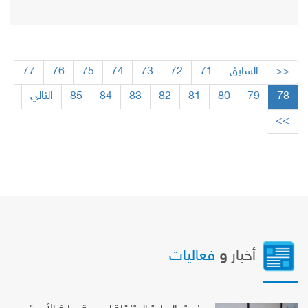
<<
السابق
71
72
73
74
75
76
77
78
79
80
81
82
83
84
85
التالي
>>
أخبار
و
فعاليات